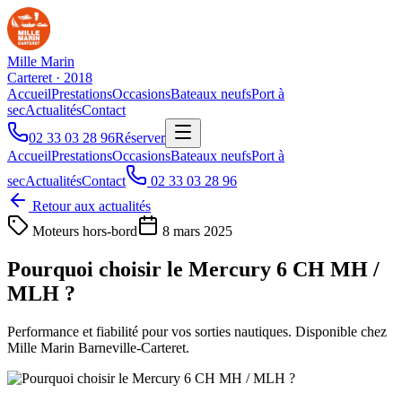
Mille Marin
Carteret · 2018
Accueil
Prestations
Occasions
Bateaux neufs
Port à
sec
Actualités
Contact
02 33 03 28 96
Réserver
Accueil
Prestations
Occasions
Bateaux neufs
Port à
sec
Actualités
Contact
02 33 03 28 96
Retour aux actualités
Moteurs hors-bord
8 mars 2025
Pourquoi choisir le Mercury 6 CH MH /
MLH ?
Performance et fiabilité pour vos sorties nautiques. Disponible chez
Mille Marin Barneville-Carteret.