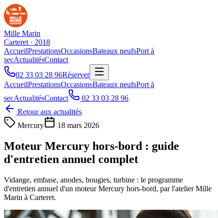
Mille Marin
Carteret · 2018
Accueil
Prestations
Occasions
Bateaux neufs
Port à
sec
Actualités
Contact
02 33 03 28 96
Réserver
Accueil
Prestations
Occasions
Bateaux neufs
Port à
sec
Actualités
Contact
02 33 03 28 96
Retour aux actualités
Mercury
18 mars 2026
Moteur Mercury hors-bord : guide
d'entretien annuel complet
Vidange, embase, anodes, bougies, turbine : le programme
d'entretien annuel d'un moteur Mercury hors-bord, par l'atelier Mille
Marin à Carteret.