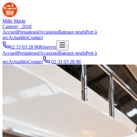
Mille Marin
Carteret · 2018
Accueil
Prestations
Occasions
Bateaux neufs
Port à
sec
Actualités
Contact
02 33 03 28 96
Réserver
Accueil
Prestations
Occasions
Bateaux neufs
Port à
sec
Actualités
Contact
02 33 03 28 96