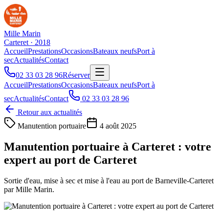
Mille Marin
Carteret · 2018
Accueil
Prestations
Occasions
Bateaux neufs
Port à
sec
Actualités
Contact
02 33 03 28 96
Réserver
Accueil
Prestations
Occasions
Bateaux neufs
Port à
sec
Actualités
Contact
02 33 03 28 96
Retour aux actualités
Manutention portuaire
4 août 2025
Manutention portuaire à Carteret : votre
expert au port de Carteret
Sortie d'eau, mise à sec et mise à l'eau au port de Barneville-Carteret
par Mille Marin.