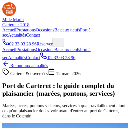
Mille Marin
Carteret · 2018
Accueil
Prestations
Occasions
Bateaux neufs
Port à
sec
Actualités
Contact
02 33 03 28 96
Réserver
Accueil
Prestations
Occasions
Bateaux neufs
Port à
sec
Actualités
Contact
02 33 03 28 96
Retour aux actualités
Carteret & traversées
12 mars 2026
Port de Carteret : le guide complet du
plaisancier (marées, pontons, services)
Marées, accès, pontons visiteurs, services à quai, ravitaillement : tout
ce qu'un plaisancier doit savoir avant d'entrer au port de Carteret,
dans le Cotentin.